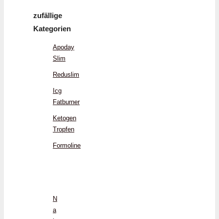
zufällige
Kategorien
Apoday
Slim
Reduslim
Icg
Fatburner
Ketogen
Tropfen
Formoline
N
a