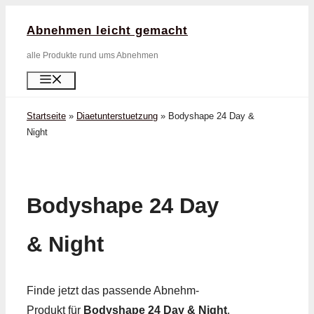
Zum
Abnehmen leicht gemacht
Inhalt
springen
alle Produkte rund ums Abnehmen
Menü
Startseite
»
Diaetunterstuetzung
»
Bodyshape 24 Day &
Night
Bodyshape 24 Day
& Night
Finde jetzt das passende Abnehm-
Produkt für
Bodyshape 24 Day & Night
.