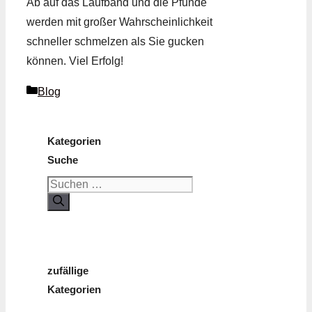
Ab auf das Laufband und die Pfunde
werden mit großer Wahrscheinlichkeit
schneller schmelzen als Sie gucken
können. Viel Erfolg!
Kategorien
Blog
Kategorien
Suche
Suchen
nach:
zufällige
Kategorien