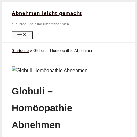
Zum
Abnehmen leicht gemacht
Inhalt
springen
alle Produkte rund ums Abnehmen
Menü
Startseite
»
Globuli – Homöopathie Abnehmen
Globuli –
Homöopathie
Abnehmen