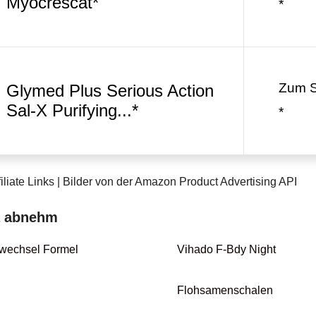
Myocrescat*
*
Zum 
Glymed Plus Serious Action
Sal-X Purifying...*
*
iliate Links | Bilder von der Amazon Product Advertising API
a abnehm
fwechsel Formel
Vihado F-Bdy Night
Flohsamenschalen