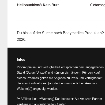
Hellonutrition® Keto Burn
Cefamag
Du bist auf der Suche nach Bodymedica Produkten? H
2026.
Infos
Produktpreise und Verfügbarkeit entsprechen dem angegebenen
Stand (Datum/Uhrzeit) und können sich ändern. Für den Kauf
dieses Produkts gelten die Angaben zu Preis und Verfügbarkeit,
die zum Kaufzeitpunkt [auf der/den maßgeblichen Amazon-
Website(s)] angezeigt werden.
*= Affiliate-Link (=Werbung) Das bedeutet: Als Amazon-Partner
verdiene ich an qualifizierten Käufen.