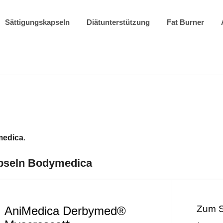
Sättigungskapseln
Diätunterstützung
Fat Burner
edica
.
apseln Bodymedica
Zum 
AniMedica Derbymed®