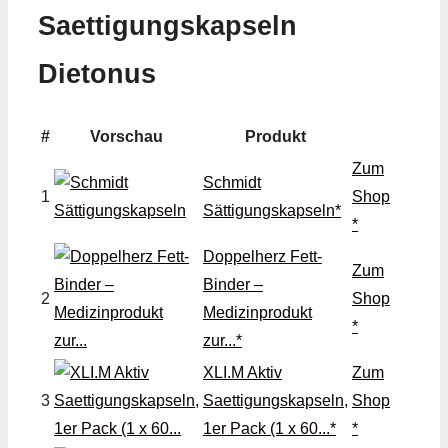
Saettigungskapseln
Dietonus
#
Vorschau
Produkt
Zum
Schmidt
1
Shop
Sättigungskapseln*
*
Doppelherz Fett-
Zum
Binder –
2
Shop
Medizinprodukt
*
zur...*
XLI.M Aktiv
Zum
3
Saettigungskapseln,
Shop
1er Pack (1 x 60...*
*