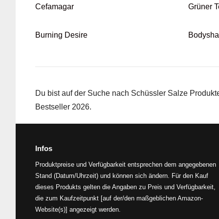
Cefamagar
Grüner 
Burning Desire
Bodysha
Du bist auf der Suche nach Schüssler Salze Produkt
Bestseller 2026.
Infos
Produktpreise und Verfügbarkeit entsprechen dem angegebenen
Stand (Datum/Uhrzeit) und können sich ändern. Für den Kauf
dieses Produkts gelten die Angaben zu Preis und Verfügbarkeit,
die zum Kaufzeitpunkt [auf der/den maßgeblichen Amazon-
Website(s)] angezeigt werden.