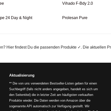
Tee
Vihado F-Bdy 2.0
pe 24 Day & Night
Prolesan Pure
en? Hier findest Du die passenden Produkte ✓. Die aktuellen P
Aktualisierung
** Die von uns verwendeten Bestseller-Listen geben für einen
Suchbegriff (falls nicht anders angegeben, handelt es sich um
den Seitentitel) die in letzter Zeit am häufigsten verkauften
Produkte wieder. Die Daten werden von Amazon über die
sogenannte API automatisch zur Verfügung gestellt. Wir