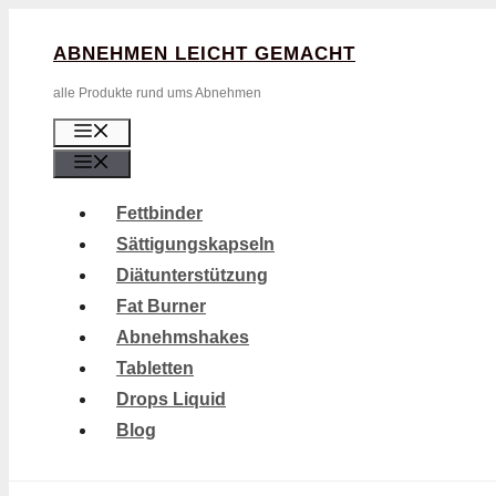
Zum
ABNEHMEN LEICHT GEMACHT
Inhalt
Springen
alle Produkte rund ums Abnehmen
Menü
Menü
Fettbinder
Sättigungskapseln
Diätunterstützung
Fat Burner
Abnehmshakes
Tabletten
Drops Liquid
Blog