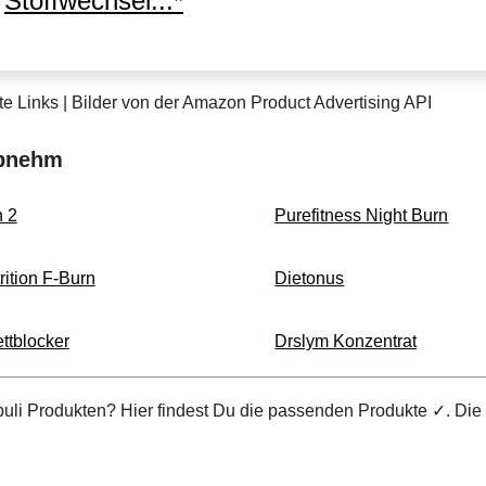
Stoffwechsel...*
te Links | Bilder von der Amazon Product Advertising API
abnehm
n 2
Purefitness Night Burn
ition F-Burn
Dietonus
ttblocker
Drslym Konzentrat
buli Produkten? Hier findest Du die passenden Produkte ✓. Die 